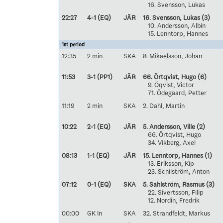
16. Svensson, Lukas
22:27
4-1 (EQ)
JÄR
16. Svensson, Lukas
(3)
10. Andersson, Albin
15. Lenntorp, Hannes
1st period
12:35
2 min
SKA
8. Mikaelsson, Johan
11:53
3-1 (PP1)
JÄR
66. Örtqvist, Hugo
(6)
9. Öqvist, Victor
71. Ödegaard, Petter
11:19
2 min
SKA
2. Dahl, Martin
10:22
2-1 (EQ)
JÄR
5. Andersson, Ville
(2)
66. Örtqvist, Hugo
34. Vikberg, Axel
08:13
1-1 (EQ)
JÄR
15. Lenntorp, Hannes
(1)
13. Eriksson, Kip
23. Schilström, Anton
07:12
0-1 (EQ)
SKA
5. Sahlström, Rasmus
(3)
22. Sivertsson, Filip
12. Nordin, Fredrik
00:00
GK In
SKA
32. Strandfeldt, Markus