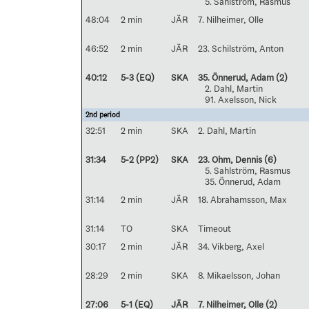
5. Sahlström, Rasmus
48:04
2 min
JÄR
7. Nilheimer, Olle
46:52
2 min
JÄR
23. Schilström, Anton
40:12
5-3 (EQ)
SKA
35. Önnerud, Adam
(2)
2. Dahl, Martin
91. Axelsson, Nick
2nd period
32:51
2 min
SKA
2. Dahl, Martin
31:34
5-2 (PP2)
SKA
23. Ohm, Dennis
(6)
5. Sahlström, Rasmus
35. Önnerud, Adam
31:14
2 min
JÄR
18. Abrahamsson, Max
31:14
TO
SKA
Timeout
30:17
2 min
JÄR
34. Vikberg, Axel
28:29
2 min
SKA
8. Mikaelsson, Johan
27:06
5-1 (EQ)
JÄR
7. Nilheimer, Olle
(2)