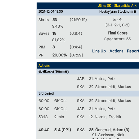
Järna SK - Skarpnäcks AIK
2024-12-04 19:30
Hockeyfyran Stockholm B
Shots
53
(21:20:12)
5 - 4
(3-1, 2-1, 0-2)
9,43%
Final Score
Saves
18
(6:8:4)
Spectators: 55
81,82%
PIM
8
(0:4:4)
Line Up
Actions
Repor
PP
20,00%
(07:59)
Actions
Goalkeeper Summary
JÄR
31. Antos, Petr
SKA
32. Strandfeldt, Markus
3rd period
60:00
GK Out
SKA
32. Strandfeldt, Markus
60:00
GK Out
JÄR
31. Antos, Petr
53:18
2 min
SKA
12. Nordin, Fredrik
49:40
5-4 (PP1)
SKA
35. Önnerud, Adam
(3)
91. Axelsson, Nick