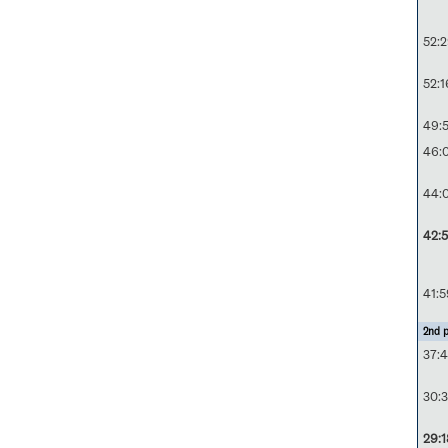
52:
52:1
49:
46:
44:
42:5
41:5
2nd p
37:
30:3
29:1