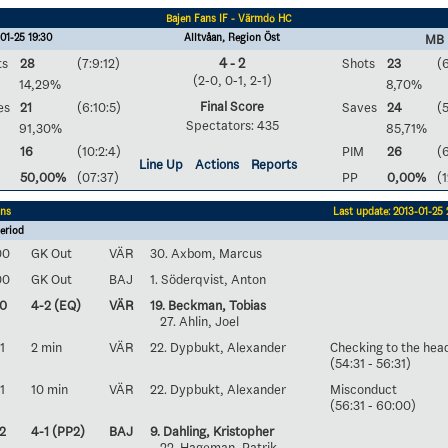
Bajen Fans IF - Värmdö HC
01-25 19:30
Alltvåan, Region Öst
MB 
ts
28
(7:9:12)
4 - 2
Shots
23
(6
(2-0, 0-1, 2-1)
14,29%
8,70%
Final Score
es
21
(6:10:5)
Saves
24
(5
Spectators: 435
91,30%
85,71%
16
(10:2:4)
PIM
26
(6
Line Up
Actions
Reports
50,00%
(07:37)
PP
0,00%
(1
ons
Last update: 2013-01-25 
eriod
00
GK Out
VÄR
30. Axbom, Marcus
00
GK Out
BAJ
1. Söderqvist, Anton
30
4-2 (EQ)
VÄR
19. Beckman, Tobias
27. Ahlin, Joel
1
2 min
VÄR
22. Dypbukt, Alexander
Checking to the hea
(54:31 - 56:31)
1
10 min
VÄR
22. Dypbukt, Alexander
Misconduct
(56:31 - 60:00)
2
4-1 (PP2)
BAJ
9. Dahling, Kristopher
22. Hageman, Patrik