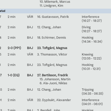
10. Milemark, Marcus
11. Lindgren, Kim
eriod
7
2 min
VÄR
16. Gustavsson, Patrik
Interference
(16:27 - 18:27)
7
2 min
BAJ
12. Chang, Johan
Diving
(16:27 - 18:27)
4
2 min
BAJ
18. Schirmer, Dennis
Hooking
(14:34 - 16:34)
2
2-0 (PP1)
BAJ
23. Toftgård, Magnus
5
2 min
VÄR
3. Thomasson, Viktor
Kneeing
(12:05 - 12:22)
1
2 min
BAJ
23. Toftgård, Magnus
Hooking
(10:31 - 12:31)
37
1-0 (EQ)
BAJ
27. Bertilsson, Fredrik
15. Johansson, Martin
6. Ala-Juoni, Niklas
35
2 min
BAJ
12. Chang, Johan
Tripping
(04:35 - 06:35)
01
2 min
VÄR
22. Dypbukt, Alexander
Interference
(04:01 - 06:01)
03
2 min
BAJ
2. Bernfell, John
Hooking