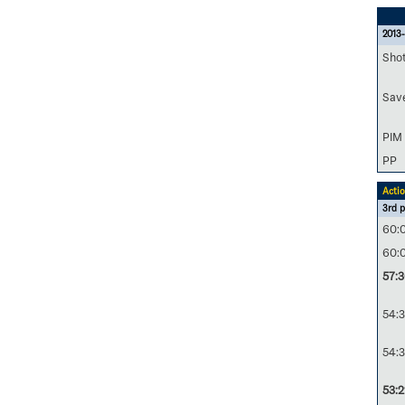
2013-
Sho
Sav
PIM
PP
Acti
3rd p
60:
60:
57:
54:3
54:3
53:2