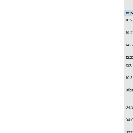
1st p
16:2
16:2
14:3
12:2
12:0
10:3
05:
04:
04:
02: