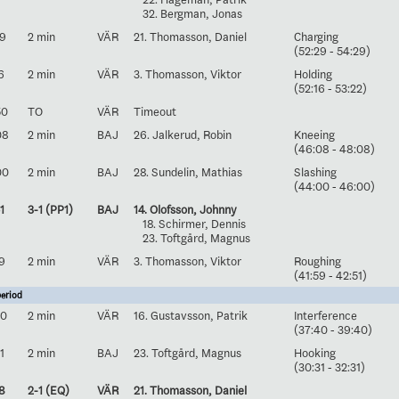
32. Bergman, Jonas
29
2 min
VÄR
21. Thomasson, Daniel
Charging
(52:29 - 54:29)
6
2 min
VÄR
3. Thomasson, Viktor
Holding
(52:16 - 53:22)
50
TO
VÄR
Timeout
08
2 min
BAJ
26. Jalkerud, Robin
Kneeing
(46:08 - 48:08)
00
2 min
BAJ
28. Sundelin, Mathias
Slashing
(44:00 - 46:00)
1
3-1 (PP1)
BAJ
14. Olofsson, Johnny
18. Schirmer, Dennis
23. Toftgård, Magnus
9
2 min
VÄR
3. Thomasson, Viktor
Roughing
(41:59 - 42:51)
eriod
40
2 min
VÄR
16. Gustavsson, Patrik
Interference
(37:40 - 39:40)
1
2 min
BAJ
23. Toftgård, Magnus
Hooking
(30:31 - 32:31)
8
2-1 (EQ)
VÄR
21. Thomasson, Daniel