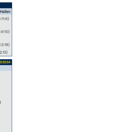
Hallen
:11:6)
:9:10)
:2:18)
2:15)
21:55:54
d