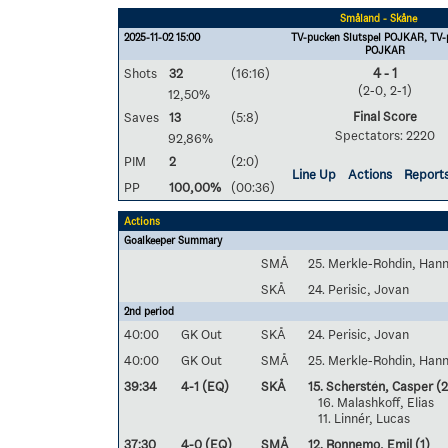
Småland - Skåne
2025-11-02 15:00
TV-pucken Slutspel POJKAR, TV-
POJKAR
Shots
32
(16:16)
4 - 1
(2-0, 2-1)
12,50%
Final Score
Saves
13
(5:8)
Spectators: 2220
92,86%
PIM
2
(2:0)
Line Up
Actions
Report
PP
100,00%
(00:36)
Actions
Goalkeeper Summary
SMÅ
25. Merkle-Rohdin, Han
SKÅ
24. Perisic, Jovan
2nd period
40:00
GK Out
SKÅ
24. Perisic, Jovan
40:00
GK Out
SMÅ
25. Merkle-Rohdin, Han
39:34
4-1 (EQ)
SKÅ
15. Scherstén, Casper
(2
16. Malashkoff, Elias
11. Linnér, Lucas
37:30
4-0 (EQ)
SMÅ
12. Ronnemo, Emil
(1)