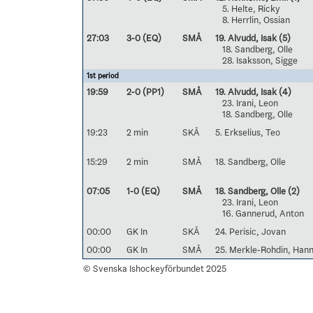
5. Helte, Ricky
8. Herrlin, Ossian
27:03
3-0 (EQ)
SMÅ
19. Alvudd, Isak
(5)
18. Sandberg, Olle
28. Isaksson, Sigge
1st period
19:59
2-0 (PP1)
SMÅ
19. Alvudd, Isak
(4)
23. Irani, Leon
18. Sandberg, Olle
19:23
2 min
SKÅ
5. Erkselius, Teo
15:29
2 min
SMÅ
18. Sandberg, Olle
07:05
1-0 (EQ)
SMÅ
18. Sandberg, Olle
(2)
23. Irani, Leon
16. Gannerud, Anton
00:00
GK In
SKÅ
24. Perisic, Jovan
00:00
GK In
SMÅ
25. Merkle-Rohdin, Han
© Svenska Ishockeyförbundet 2025