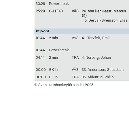
30:29
Powerbreak
25:29
0-1 (EQ)
VÄS
26. Von Der Geest, Marcus
(2)
5. Dervall-Svensson, Elias
1st period
10:44
2 min
VÄS
41. Torvfelt, Emil
10:44
Powerbreak
04:14
2 min
TRA
4. Norberg, Johan
00:00
GK In
VÄS
33. Andersson, Sebastian
00:00
GK In
TRA
35. Aldenrud, Philip
© Svenska Ishockeyförbundet 2025