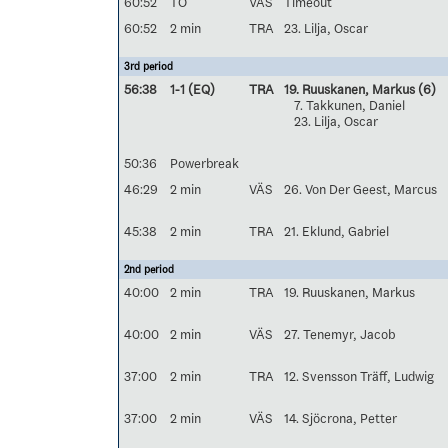
60:52
TO
VÄS
Timeout
60:52
2 min
TRA
23. Lilja, Oscar
3rd period
56:38
1-1 (EQ)
TRA
19. Ruuskanen, Markus
(6)
7. Takkunen, Daniel
23. Lilja, Oscar
50:36
Powerbreak
46:29
2 min
VÄS
26. Von Der Geest, Marcus
45:38
2 min
TRA
21. Eklund, Gabriel
2nd period
40:00
2 min
TRA
19. Ruuskanen, Markus
40:00
2 min
VÄS
27. Tenemyr, Jacob
37:00
2 min
TRA
12. Svensson Träff, Ludwig
37:00
2 min
VÄS
14. Sjöcrona, Petter