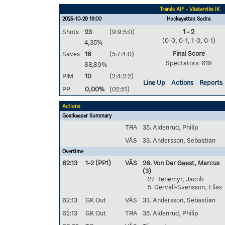
Tranås AIF - Västerviks IK
2025-10-29 19:00
Hockeyettan Södra
Shots
23
(9:9:5:0)
1 - 2
(0-0, 0-1, 1-0, 0-1)
4,35%
Final Score
Saves
16
(5:7:4:0)
Spectators: 619
88,89%
PIM
10
(2:4:2:2)
Line Up
Actions
Reports
PP
0,00%
(02:51)
Actions
Goalkeeper Summary
TRA
35. Aldenrud, Philip
VÄS
33. Andersson, Sebastian
Overtime
62:13
1-2 (PP1)
VÄS
26. Von Der Geest, Marcus
(3)
27. Tenemyr, Jacob
5. Dervall-Svensson, Elias
62:13
GK Out
VÄS
33. Andersson, Sebastian
62:13
GK Out
TRA
35. Aldenrud, Philip